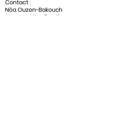
Contact : 
Nôa Ouzen-Bakouch
glmontpellier@eeif.org