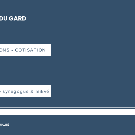
 DU GARD
ONS - COTISATION
e synagogue & mikvé
UALITÉ