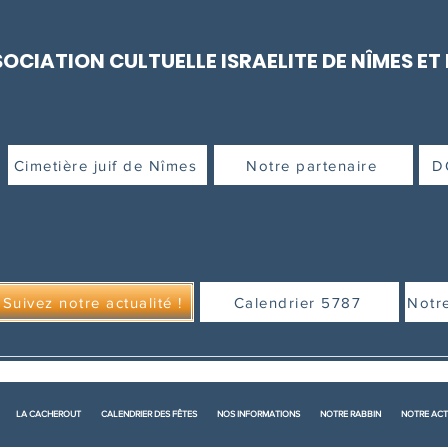
OCIATION CULTUELLE ISRAELITE DE NÎMES ET
Cimetière juif de Nîmes
Notre partenaire
D
Suivez notre actualité !
Calendrier 5787
Notr
LA CACHEROUT
CALENDRIER DES FÊTES
NOS INFORMATIONS
NOTRE RABBIN
NOTRE ACT