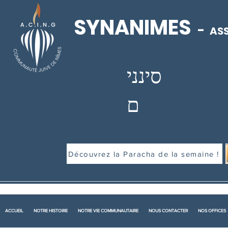
SYNANIMES
-
ASS
סינני
ם
Découvrez la Paracha de la semaine !
ACCUEIL
NOTRE HISTOIRE
NOTRE VIE COMMUNAUTAIRE
NOUS CONTACTER
NOS OFFICES