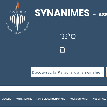
SYNANIMES
-
ASS
סינני
ם
Découvrez la Paracha de la semaine !
ACCUEIL
NOTRE HISTOIRE
NOTRE VIE COMMUNAUTAIRE
NOUS CONTACTER
NOS OFFICES