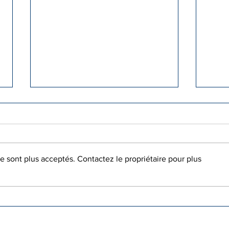
 sont plus acceptés. Contactez le propriétaire pour plus
La WIZO Nîmoise vous
Soir
propose mardi 30 juin
fest
2026 à 19h00
Cul