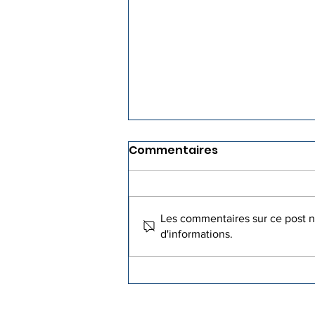
Commentaires
Les commentaires sur ce post ne
d'informations.
Prise de parole de M. Guy
LAICK Président de la
Communauté Juive de