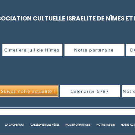
OCIATION CULTUELLE ISRAELITE DE NÎMES ET
Cimetière juif de Nîmes
Notre partenaire
D
Suivez notre actualité !
Calendrier 5787
Notr
LA CACHEROUT
CALENDRIER DES FÊTES
NOS INFORMATIONS
NOTRE RABBIN
NOTRE ACT