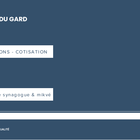
 DU GARD
ONS - COTISATION
e synagogue & mikvé
UALITÉ