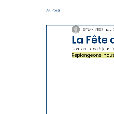
All Posts
SYNANIMES
8 nov. 
La Fête
Dernière mise à jour :
9
Replongeons-nous 