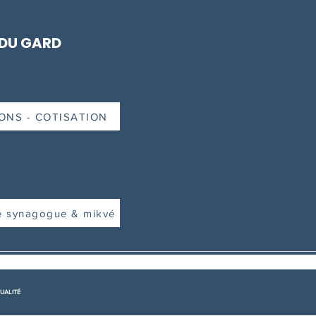
 DU GARD
ONS - COTISATION
e synagogue & mikvé
UALITÉ