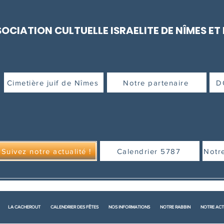
OCIATION CULTUELLE ISRAELITE DE NÎMES ET
Cimetière juif de Nîmes
Notre partenaire
D
Suivez notre actualité !
Calendrier 5787
Notr
LA CACHEROUT
CALENDRIER DES FÊTES
NOS INFORMATIONS
NOTRE RABBIN
NOTRE ACT