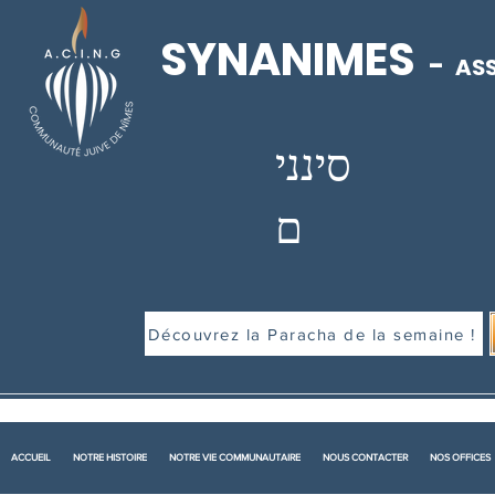
SYNANIMES
-
ASS
סינני
ם
Découvrez la Paracha de la semaine !
ACCUEIL
NOTRE HISTOIRE
NOTRE VIE COMMUNAUTAIRE
NOUS CONTACTER
NOS OFFICES