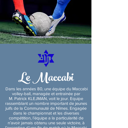
Le Maccabi
Dans les années 80, une équipe du Maccabi
volley-ball, managée et entrainée par
M. Patrick KLEJMAN, voit le jour. Equipe
rassemblant un nombre important de jeunes
juifs de la Communauté de Nîmes. Engagée
dans le championnat et les diverses
compétition, l’équipe a la particularité de
n’avoir jamais obtenu une seule victoire, à
l’exception d’une fin de match où le Maccabi