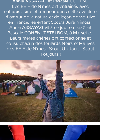
Annie ASSAYAG et Pascale COHEN.
Les EEIF de Nîmes ont entraînés avec
enthousiasme et bonheur dans cette aventure
d'amour de la nature et de leçon de vie juive
en France, les enfant Scouts Juifs Nîmois.
Annie ASSAYAG vit à ce jour en Israël et
Pascale COHEN -TETELBOM, à Marseille.
Leurs mères chéries ont confectionné et
cousu chacun des foulards Noirs et Mauves
des EEIF de Nîmes : Scout Un Jour… Scout
Toujours !