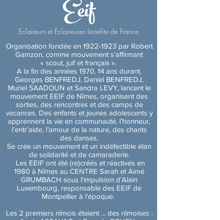
Eeif
Eclaireurs et Eclaireuses Israélite de France
Organisation fondée en
1922-1923
par Robert
Gamzon, comme mouvement s'affirmant
« scout, juif et français ».
A la fin des années 1970, 14 ans durant,
Georges BENFREDJ, Daniel BENFREDJ,
Muriel SAADOUN et Sandra LEVY, lancent le
mouvement EEIF de Nîmes, organisent des
sorties, des rencontres et des camps de
vacances. Des enfants et jeunes adolescents y
apprennent la vie en communauté, l’honneur,
l’entr’aide, l’amour de la nature, des chants
des danses.
Se crée un mouvement et un indéfectible élan
de solidarité et de camaraderie.
Les EEIF ont été (re)créés et réactivés en
1980 à Nîmes au CENTRE Sarah et Aimé
GRUMBACH sous l'impulsion d’Alain
Luxembourg, responsable des EEIF de
Montpellier à l'époque.
Les 2 premiers nîmois étaient ... des nîmoises :