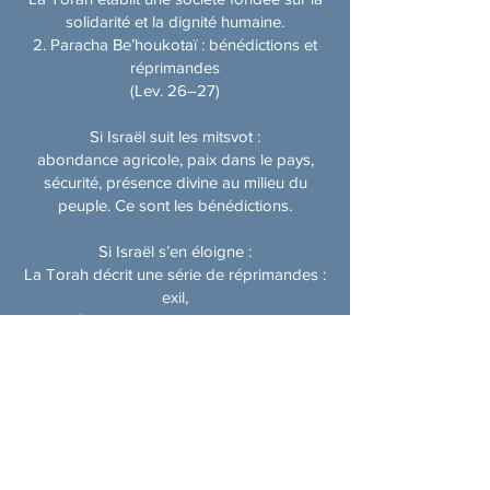
solidarité et la dignité humaine.
2. Paracha Be’houkotaï : bénédictions et
réprimandes
(Lev. 26–27)
Si Israël suit les mitsvot :
abondance agricole,​ paix dans le pays,​
sécurité,​ présence divine au milieu du
peuple. Ce sont les bénédictions.
Si Israël s’en éloigne :
La Torah décrit une série de réprimandes :
exil,​
persécutions,​ catastrophes naturelles,​
sentiment d’insécurité. Ces passages sont
lus avec une cantillation plus basse, par
respect et crainte.
Mais la promesse demeure :
Même dans l’exil, Hachem affirme : « Je ne
les rejetterai pas… Je me souviendrai de