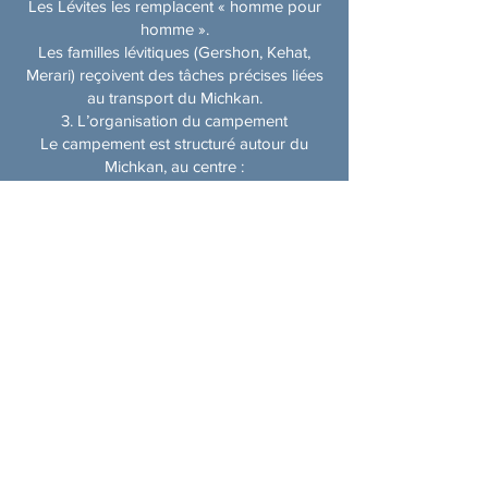
Les Lévites les remplacent « homme pour
homme ».
Les familles lévitiques (Gershon, Kehat,
Merari) reçoivent des tâches précises liées
au transport du Michkan.
3. L’organisation du campement
Le campement est structuré autour du
Michkan, au centre :
À l’est : Juda, Issakhar, Zevouloun
Au sud : Réouven, Chimon, Gad
À l’ouest : Ephraïm, Ménaché, Binyamin
Au nord : Dan, Asher, Naphtali
Chaque tribu possède son drapeau, son
prince et sa place précise.
4. Une leçon centrale : chaque individu
compte
La Torah insiste sur le fait de compter les
enfants d’Israël. Les commentateurs
expliquent que cela montre que chaque
personne est précieuse, indispensable, et
possède une mission unique.
Idée forte de la paracha