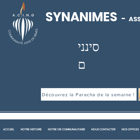
SYNANIMES
-
ASS
סינני
ם
Découvrez la Paracha de la semaine !
ACCUEIL
NOTRE HISTOIRE
NOTRE VIE COMMUNAUTAIRE
NOUS CONTACTER
NOS OFFICES