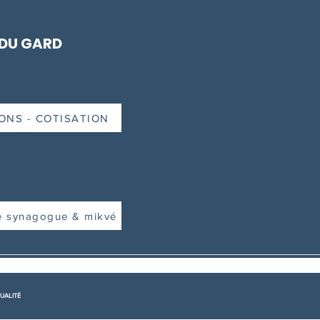
 DU GARD
ONS - COTISATION
e synagogue & mikvé
UALITÉ