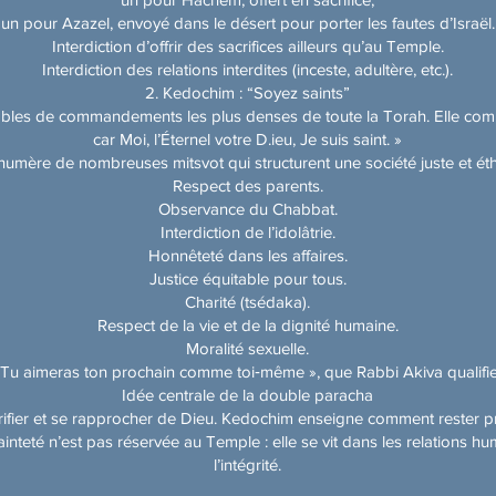
un pour Azazel, envoyé dans le désert pour porter les fautes d’Israël.
Interdiction d’offrir des sacrifices ailleurs qu’au Temple.
Interdiction des relations interdites (inceste, adultère, etc.).
2. Kedochim : “Soyez saints”
bles de commandements les plus denses de toute la Torah. Elle comme
car Moi, l’Éternel votre D.ieu, Je suis saint. »
énumère de nombreuses mitsvot qui structurent une société juste et éth
Respect des parents.
Observance du Chabbat.
Interdiction de l’idolâtrie.
Honnêteté dans les affaires.
Justice équitable pour tous.
Charité (tsédaka).
Respect de la vie et de la dignité humaine.
Moralité sexuelle.
 : « Tu aimeras ton prochain comme toi‑même », que Rabbi Akiva qualif
Idée centrale de la double paracha
fier et se rapprocher de Dieu. Kedochim enseigne comment rester pro
inteté n’est pas réservée au Temple : elle se vit dans les relations hum
l’intégrité.