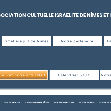
OCIATION CULTUELLE ISRAELITE DE NÎMES ET
Cimetière juif de Nîmes
Notre partenaire
D
Suivez notre actualité !
Calendrier 5787
Notr
LA CACHEROUT
CALENDRIER DES FÊTES
NOS INFORMATIONS
NOTRE RABBIN
NOTRE ACT