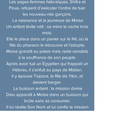
Les sages-femmes hébraïques, Shifra et
Poua, refusent d’exécuter l’ordre de tuer
les nouveau-nés garçons.
La naissance et la jeunesse de Moïse
Un enfant lévite naît : sa mère le cache trois
mois.
Elle le place dans un panier sur le Nil, où la
fille du pharaon le découvre et l’adopte.
Moïse grandit au palais mais reste sensible
à la souffrance de son peuple.
Après avoir tué un Égyptien qui frappait un
Hébreu, il s’enfuit au pays de Midian.
Il y épouse Tsipora, la fille de Yitro, et
devient berger.
Le buisson ardent : la mission divine
Dieu apparaît à Moïse dans un buisson qui
brûle sans se consumer.
Il lui révèle Son Nom et lui confie la mission
de libérer les enfants d’Israël.
Moïse hésite, se sentant incapable, mais
Dieu lui donne des signes et lui promet
l’aide d’Aaron.