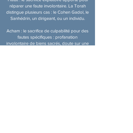
réparer une faute involontaire. La Torah
distingue plusieurs cas : le Cohen Gadol, le
Sanhédrin, un dirigeant, ou un individu.
Acham : le sacrifice de culpabilité pour des
fautes spécifiques : profanation
involontaire de biens sacrés, doute sur une
transgression, ou tort causé à autrui.
Messages et enseignements clés
Dieu appelle chacun personnellement Le
mot Vayikra (« Il appela ») est écrit avec un
aleph minuscule, soulignant l’humilité de
Moché et l’idée que l’appel divin est discret
mais constant.
L’intention prime sur le geste
même une offrande modeste est précieuse
si elle vient du cœur.
La responsabilité morale La paracha
insiste sur la réparation des fautes, même