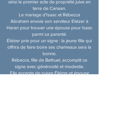
ainsi le premier acte de propriété juive en
terre de Canaan.
Le mariage d’Isaac et Rébecca
Abraham envoie son serviteur Eliézer à
Haran pour trouver une épouse pour Isaac
parmi sa parenté.
Éliézer prie pour un signe : la jeune fille qui
offrira de faire boire ses chameaux sera la
bonne.
Rébecca, fille de Bethuel, accomplit ce
signe avec générosité et modestie.
Elle accepte de suivre Éliézer et épouse
Isaac, qui trouve en elle consolation après
la perte de sa mère.
Descendance et mort d’Abraham
Abraham prend une nouvelle épouse,
Kétoura (identifiée par certains
commentateurs comme Hagar), et a
plusieurs enfants avec elle.
Il donne des cadeaux à ses autres enfants
mais réserve l’héritage spirituel à Isaac.
Abraham meurt à 175 ans et est enterré