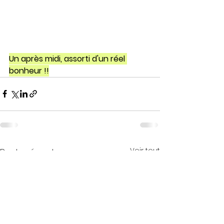
Un après midi, assorti d'un réel 
bonheur !!
Voir tout
Posts récents