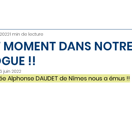
 2022
1 min de lecture
T MOMENT DANS NOTR
GUE !!
6 juin 2022
cée Alphonse DAUDET de Nîmes nous a émus !!