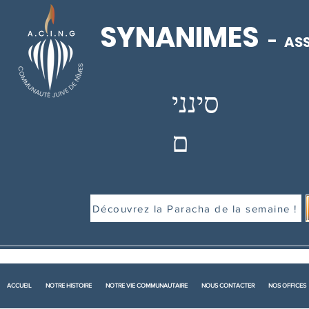
SYNANIMES
-
ASS
סינני
ם
Découvrez la Paracha de la semaine !
ACCUEIL
NOTRE HISTOIRE
NOTRE VIE COMMUNAUTAIRE
NOUS CONTACTER
NOS OFFICES