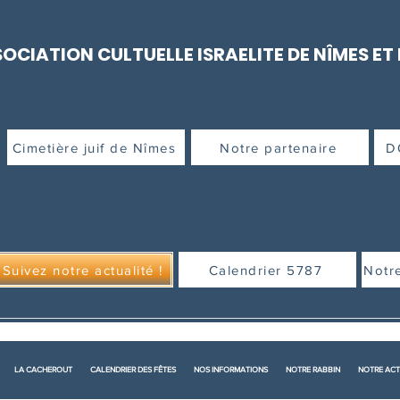
OCIATION CULTUELLE ISRAELITE DE NÎMES ET
Cimetière juif de Nîmes
Notre partenaire
D
Suivez notre actualité !
Calendrier 5787
Notr
LA CACHEROUT
CALENDRIER DES FÊTES
NOS INFORMATIONS
NOTRE RABBIN
NOTRE ACT