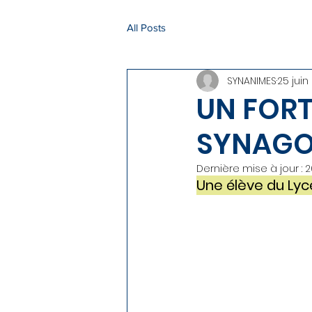
All Posts
SYNANIMES
25 juin
UN FOR
SYNAGO
Dernière mise à jour :
2
Une élève du Ly