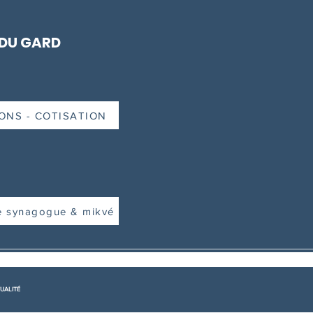
 DU GARD
ONS - COTISATION
e synagogue & mikvé
UALITÉ